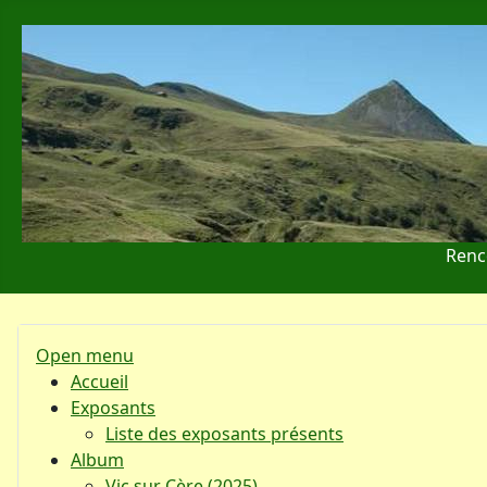
Renc
Open menu
Accueil
Exposants
Liste des exposants présents
Album
Vic sur Cère (2025)