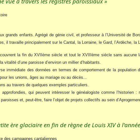
e vue à travers les registres paroissiaux »
oire
ux grands enfants. Agrégé de génie civil, et professeur à l’Université de Bo
 il travaille principalement sur le Cantal, la Lorraine, le Gard, l’Ardèche, la
 couvrent la fin du XVIIème siècle et tout le XVIIIème siècle sans aucune 
 vitalité d’une paroisse d’environ un millier d’habitants.
yse immédiate des données en termes de comportement de la population de
our les unions, âges au mariage ou au décès...
rons au travers de quelques exemples particuliers.
s approfondies, qui peuvent intéresser le généalogiste comme l’historien :
paroisses et, peut-être, faire l’objet de projets collectifs au sein d’Aprogemer
ite ère glaciaire en fin de règne de Louis XIV à l'anné
iste des campagnes cantaliennes