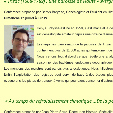
« Trizac (1668-1789) : une paroisse de Haute Auvergn
Conférence proposée par Denys Breysse, Généalogiste et Etudiant en Hist
Dimanche 15 juillet à 14h15
Denys Breysse est né en 1958, il est marié et a de
est généalogiste amateur depuis une dizaine d’années,
Les registres paroissiaux de la paroisse de Trizac
contiennent plus de 11 000 actes qui témoignent de la
Nous verrons tout d’abord ce que révèle une anal
saisonnier des baptêmes, endogamie géographique p
Les mentions des registres sont parfois plus anecdotiques. Nous l’illustre
Enfin, l’exploitation des registres peut servir de base à des études plu
évoquerons les pistes de travaux à venir, qui pourraient concerner d’autres 
« Au temps du refroidissement climatique....De la pet
Conférence proposée par Jean-Pierre Serre, Docteur en Histoire, Spécial