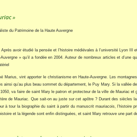
uriac
»
aliste du Patrimoine de la Haute Auvergne
 Après avoir étudié la pensée et l’histoire médiévales à l’université Lyon III e
e-Auvergne » qu’il a fondée en 2004. Auteur de nombreux articles et d’une qu
tériel
é Marius, vint apporter le christianisme en Haute-Auvergne. Les montagnes 
s ainsi qu’au plus beau sommet du département, le Puy Mary. Si la vallée de l
050, va faire de saint Mary le patron et protecteur de la ville de Mauriac et 
e de Mauriac. Que sait-on au juste sur cet apôtre ? Durant des siècles la l
r à tour la biographie du saint à partir du manuscrit mauriacois, l’histoire p
stoire et la légende sont enfin distinguées, et saint Mary retrouve une part de