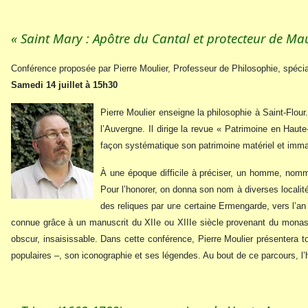
« Saint Mary : Apôtre du Cantal et protecteur de Ma
Conférence proposée par Pierre Moulier, Professeur de Philosophie, spéci
Samedi 14 juillet à 15h30
Pierre Moulier enseigne la philosophie à Saint-Flour.
l’Auvergne. Il dirige la revue « Patrimoine en Haut
façon systématique son patrimoine matériel et imma
À une époque difficile à préciser, un homme, nomm
Pour l’honorer, on donna son nom à diverses localité
des reliques par une certaine Ermengarde, vers l’an 1
connue grâce à un manuscrit du XIIe ou XIIIe siècle provenant du monastèr
obscur, insaisissable. Dans cette conférence, Pierre Moulier présentera tou
populaires –, son iconographie et ses légendes. Au bout de ce parcours, l’hi