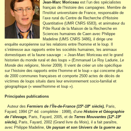
Jean-Marc Moriceau
est l’un des spécialistes
français de l’histoire des campagnes. Membre de
l'Institut universitaire de France, responsable de
l’axe rural du Centre de Recherche d’Histoire
Quantitative (UMR CNRS 6583), et animateur du
Pôle Rural de la Maison de la Recherche en
Sciences humaines de Caen avec Philippe
Madeline (UMS CNRS 3486), il dirige une
enquête européenne sur les relations entre l'homme et le loup. Il
s’intéresse aux rapports entre les sociétés humaines, les animaux
domestiques et la faune sauvage : « Jean-Marc Moriceau est le grand
historien du monde rural et des loups » (Emmanuel Le Roy Ladurie,
Le
Monde des religions
, février 2009). Il vient de créer un site spécifique
sur l’histoire des rapports entre l’homme et le loup » qui concerne plus
de 2000 communes françaises et comporte 2500 actes de décès de
victimes de loups situés dans leur environnement socio-familial et
géographique (« www//homme et loup »).
Principales publications
e
e
Auteur des
Fermiers de l’Île-de-France (15
-18
siècle),
Paris,
e
Fayard, 1994 (2
éd. complétée : 1998), d’une
Histoire et Géographie
e
e
de l’élevage,
Paris, Fayard, 2005, et de
Terres Mouvantes (12
-19
siècle)
,
Paris, Fayard, 2002 (Grand livre du Mois), il a fait paraître,
avec Philippe Madeline,
Un paysan et son Univers de la guerre au