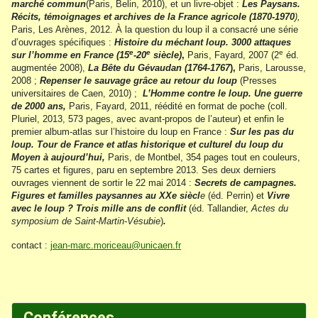
marché commun
(Paris, Belin, 2010), et un livre-objet :
Les Paysans.
Récits, témoignages et archives de la France agricole (1870-1970
),
Paris, Les Arènes, 2012. À la question du loup il a consacré une série
d’ouvrages spécifiques :
Histoire du méchant loup. 3000 attaques
e
e
e
sur l’homme en France (15
-20
siècle)
,
Paris, Fayard, 2007 (2
éd.
augmentée 2008),
La Bête du Gévaudan (1764-1767
),
Paris, Larousse,
2008 ;
Repenser le sauvage grâce au retour du loup
(Presses
universitaires de Caen, 2010) ;
L’Homme contre le loup. Une guerre
de 2000 ans,
Paris, Fayard, 2011, réédité en format de poche (coll.
Pluriel, 2013, 573 pages, avec avant-propos de l’auteur) et enfin le
premier album-atlas sur l’histoire du loup en France :
Sur les pas du
loup. Tour de France et atlas historique et culturel du loup du
Moyen à aujourd’hui,
Paris, de Montbel, 354 pages tout en couleurs,
75 cartes et figures, paru en septembre 2013. Ses deux derniers
ouvrages viennent de sortir le 22 mai 2014 :
Secrets de campagnes.
Figures et familles paysannes au XXe siècl
e
(éd. Perrin) et
Vivre
avec le loup ? Trois mille ans de conflit
(éd. Tallandier,
Actes du
symposium de Saint-Martin-Vésubie
)
.
contact :
jean-marc.moriceau@unicaen.fr
Conférences