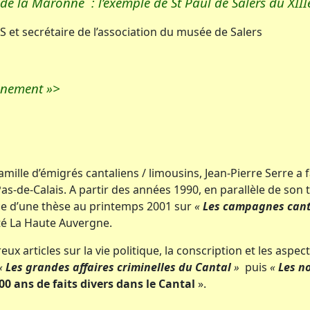
 de la Maronne : l’exemple de St Paul de Salers du XIII
S et secrétaire de l’association du musée de Salers
onnement »>
amille d’émigrés cantaliens / limousins, Jean-Pierre Serre a 
as-de-Calais. A partir des années 1990, en parallèle de son
ce d’une thèse au printemps 2001 sur
«
Les campagnes cant
té La Haute Auvergne.
ux articles sur la vie politique, la conscription et les aspe
«
Les grandes affaires criminelles du Cantal
»
puis
«
Les n
00 ans de faits divers dans le Cantal
».