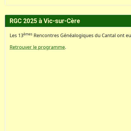
RGC 2025 à Vic-sur-Cère
èmes
Les 13
Rencontres Généalogiques du Cantal ont eu li
Retrouver le programme
.