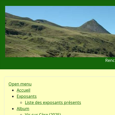
Renc
Open menu
Accueil
Exposants
Liste des exposants présents
Album
Vic sur Cère (2025)