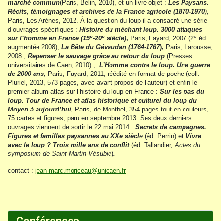
marché commun
(Paris, Belin, 2010), et un livre-objet :
Les Paysans.
Récits, témoignages et archives de la France agricole (1870-1970
),
Paris, Les Arènes, 2012. À la question du loup il a consacré une série
d’ouvrages spécifiques :
Histoire du méchant loup. 3000 attaques
e
e
e
sur l’homme en France (15
-20
siècle)
,
Paris, Fayard, 2007 (2
éd.
augmentée 2008),
La Bête du Gévaudan (1764-1767
),
Paris, Larousse,
2008 ;
Repenser le sauvage grâce au retour du loup
(Presses
universitaires de Caen, 2010) ;
L’Homme contre le loup. Une guerre
de 2000 ans,
Paris, Fayard, 2011, réédité en format de poche (coll.
Pluriel, 2013, 573 pages, avec avant-propos de l’auteur) et enfin le
premier album-atlas sur l’histoire du loup en France :
Sur les pas du
loup. Tour de France et atlas historique et culturel du loup du
Moyen à aujourd’hui,
Paris, de Montbel, 354 pages tout en couleurs,
75 cartes et figures, paru en septembre 2013. Ses deux derniers
ouvrages viennent de sortir le 22 mai 2014 :
Secrets de campagnes.
Figures et familles paysannes au XXe siècl
e
(éd. Perrin) et
Vivre
avec le loup ? Trois mille ans de conflit
(éd. Tallandier,
Actes du
symposium de Saint-Martin-Vésubie
)
.
contact :
jean-marc.moriceau@unicaen.fr
Conférences