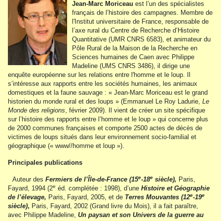
Jean-Marc Moriceau
est l’un des spécialistes
français de l’histoire des campagnes. Membre de
l'Institut universitaire de France, responsable de
l’axe rural du Centre de Recherche d’Histoire
Quantitative (UMR CNRS 6583), et animateur du
Pôle Rural de la Maison de la Recherche en
Sciences humaines de Caen avec Philippe
Madeline (UMS CNRS 3486), il dirige une
enquête européenne sur les relations entre l'homme et le loup. Il
s’intéresse aux rapports entre les sociétés humaines, les animaux
domestiques et la faune sauvage : « Jean-Marc Moriceau est le grand
historien du monde rural et des loups » (Emmanuel Le Roy Ladurie,
Le
Monde des religions
, février 2009). Il vient de créer un site spécifique
sur l’histoire des rapports entre l’homme et le loup » qui concerne plus
de 2000 communes françaises et comporte 2500 actes de décès de
victimes de loups situés dans leur environnement socio-familial et
géographique (« www//homme et loup »).
Principales publications
e
e
Auteur des
Fermiers de l’Île-de-France (15
-18
siècle),
Paris,
e
Fayard, 1994 (2
éd. complétée : 1998), d’une
Histoire et Géographie
e
e
de l’élevage,
Paris, Fayard, 2005, et de
Terres Mouvantes (12
-19
siècle)
,
Paris, Fayard, 2002 (Grand livre du Mois), il a fait paraître,
avec Philippe Madeline,
Un paysan et son Univers de la guerre au