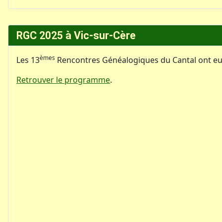
RGC 2025 à Vic-sur-Cère
èmes
Les 13
Rencontres Généalogiques du Cantal ont eu li
Retrouver le programme
.