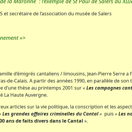
 de la Maronne : l’exemple de St Paul de Salers du XIII
S et secrétaire de l’association du musée de Salers
onnement »>
amille d’émigrés cantaliens / limousins, Jean-Pierre Serre a 
as-de-Calais. A partir des années 1990, en parallèle de son
ce d’une thèse au printemps 2001 sur
«
Les campagnes cant
té La Haute Auvergne.
ux articles sur la vie politique, la conscription et les aspe
«
Les grandes affaires criminelles du Cantal
»
puis
«
Les n
00 ans de faits divers dans le Cantal
».