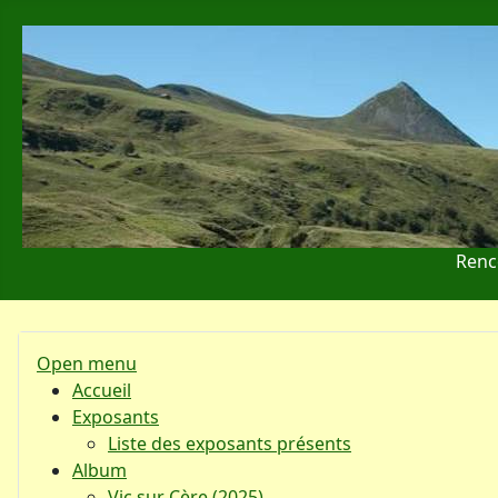
Renc
Open menu
Accueil
Exposants
Liste des exposants présents
Album
Vic sur Cère (2025)